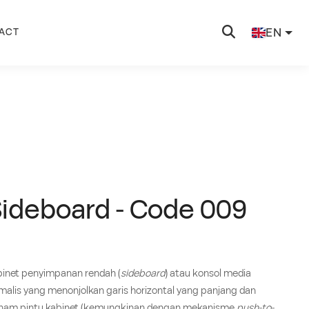
EN
ACT
Sideboard - Code 009
binet penyimpanan rendah (
sideboard
) atau konsol media
malis yang menonjolkan garis horizontal yang panjang dan
ki enam pintu kabinet (kemungkinan dengan mekanisme
push-to-