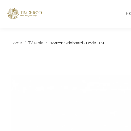
H
Home
TV table
Horizon Sideboard - Code 009