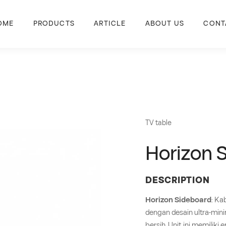
OME
PRODUCTS
ARTICLE
ABOUT US
CONT
TV table
Horizon 
DESCRIPTION
Horizon Sideboard
: Ka
dengan desain ultra-mini
bersih. Unit ini memili