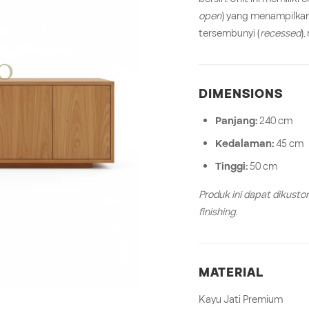
open
) yang menampilkan 
tersembunyi (
recessed
)
DIMENSIONS
Panjang:
240 cm
Kedalaman:
45 cm
Tinggi:
50 cm
Produk ini dapat dikusto
finishing.
MATERIAL
Kayu Jati Premium