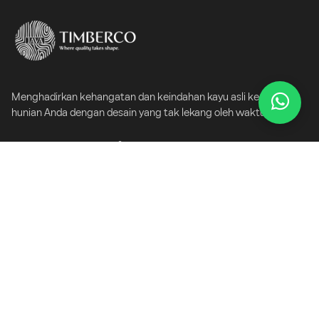
Menghadirkan kehangatan dan keindahan kayu asli ke dalam
hunian Anda dengan desain yang tak lekang oleh waktu.
Jelajahi
Beranda
Semua Produk
Tentang Kami